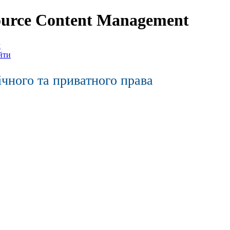
urce Content Management
м
йти
ічного та приватного права