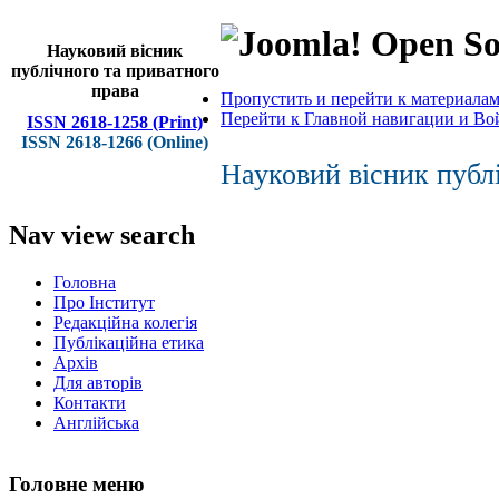
Open So
Науковий вісник
публічного та приватного
права
Пропустить и перейти к материала
Перейти к Главной навигации и Во
ISSN 2618-1258 (Print)
ISSN 2618-1266 (Online)
Науковий вісник публ
Nav view search
Головна
Про Інститут
Редакційна колегія
Публікаційна етика
Архів
Для авторів
Контакти
Англійська
Головне меню