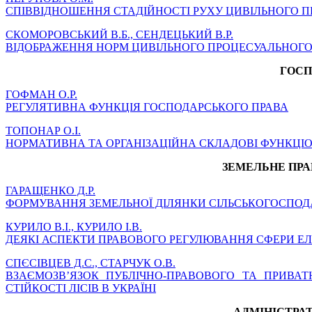
СПІВВІДНОШЕННЯ СТАДІЙНОСТІ РУХУ ЦИВІЛЬНОГО П
СКОМОРОВСЬКИЙ В.Б., СЕНДЕЦЬКИЙ В.Р.
ВІДОБРАЖЕННЯ НОРМ ЦИВІЛЬНОГО ПРОЦЕСУАЛЬНОГО П
ГОСП
ГОФМАН О.Р.
РЕГУЛЯТИВНА ФУНКЦІЯ ГОСПОДАРСЬКОГО ПРАВА
ТОПОНАР О.І.
НОРМАТИВНА ТА ОРГАНІЗАЦІЙНА СКЛАДОВІ ФУНКЦІО
ЗЕМЕЛЬНЕ ПРА
ГАРАЩЕНКО Д.Р.
ФОРМУВАННЯ ЗЕМЕЛЬНОЇ ДІЛЯНКИ СІЛЬСЬКОГОСПОДА
КУРИЛО В.І., КУРИЛО І.В.
ДЕЯКІ АСПЕКТИ ПРАВОВОГО РЕГУЛЮВАННЯ СФЕРИ ЕЛЕ
СПЄСІВЦЕВ Д.С., СТАРЧУК О.В.
ВЗАЄМОЗВ’ЯЗОК ПУБЛІЧНО-ПРАВОВОГО ТА ПРИВА
СТІЙКОСТІ ЛІСІВ В УКРАЇНІ
АДМІНІСТРАТ